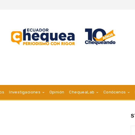
vos
Investigaciones
Opinión
ChequeaLab
Conócenos
S