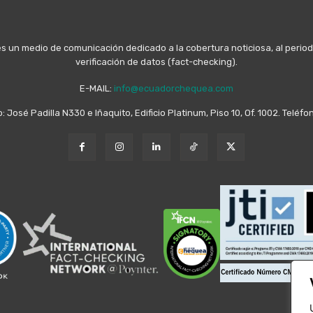
n medio de comunicación dedicado a la cobertura noticiosa, al periodis
verificación de datos (fact-checking).
E-MAIL:
info@ecuadorchequea.com
o: José Padilla N330 e Iñaquito, Edificio Platinum, Piso 10, Of. 1002. Telé