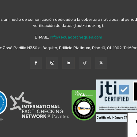
n medio de comunicación dedicado a la cobertura noticiosa, al periodis
verificación de datos (fact-checking).
E-MAIL:
info@ecuadorchequea.com
o: José Padilla N330 e Iñaquito, Edificio Platinum, Piso 10, Of. 1002. Telé