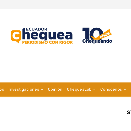
vos
Investigaciones
Opinión
ChequeaLab
Conócenos
S