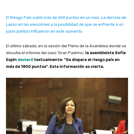
El Riesgo País subió más de 600 puntos en un mes. La derrota de
Lasso en las elecciones y la posibilidad de que se enfrente a un
juicio político influyeron en este aumento.
El último sábado, en la sesión del Pleno de la Asamblea donde se
discutía el informe del caso ‘Gran Padrino’,
la asambleísta Sofía
Espín
declaró
textualmente: “Se dispara el riesgo país en
más de 1800 puntos”. Esta información es cierta.