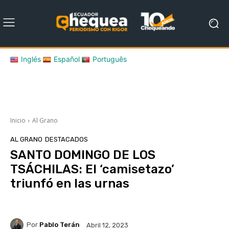
Inglés
Español
Português
Inicio
Al Grano
AL GRANO
DESTACADOS
SANTO DOMINGO DE LOS
TSÁCHILAS: El ‘camisetazo’
triunfó en las urnas
Por
Pablo Terán
Abril 12, 2023