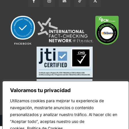
Valoramos tu privacidad
Utilizamos cookies para mejorar tu experiencia de
navegación, mostrarte anuncios o contenido
personalizados y analizar nuestro tráfico. Al hacer clic en
© Copyright Ecuador Chequea 2025.
"Aceptar todo", aceptas nuestro uso de
cookies.
Política de Cookies