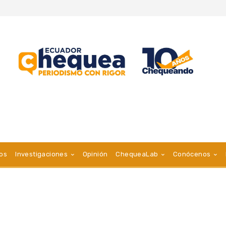
vos
Investigaciones
Opinión
ChequeaLab
Conócenos