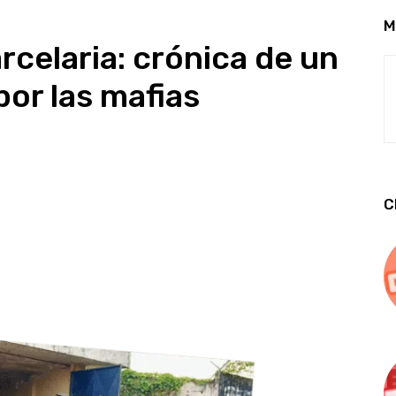
M
celaria: crónica de un
or las mafias
C