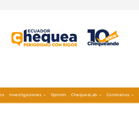
vos
Investigaciones
Opinión
ChequeaLab
Conócenos