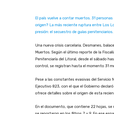
El país vuelve a contar muertos. 31 personas f
origen? La más reciente ruptura entre Los L
presión: el secuestro de guías penitenciarios
Una nueva crisis carcelaria. Desmanes, balac
Muertos. Según el último reporte de la Fiscal
Penitenciaría del Litoral, desde el sábado ha
control, se registran hasta el momento 31 mue
Pese a las constantes evasivas del Servicio N
Ejecutivo 823, con el que el Gobierno declar
ofrece detalles sobre el origen de esta recien
En el documento, que contiene 22 hojas, se 
se reportaron en los filtros 7 y 9. En ese es