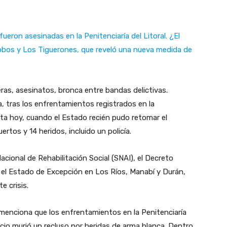
ueron asesinadas en la Penitenciaría del Litoral. ¿El
obos y Los Tiguerones, que reveló una nueva medida de
.
eras, asesinatos, bronca entre bandas delictivas.
ía, tras los enfrentamientos registrados en la
sta hoy, cuando el Estado recién pudo retomar el
rtos y 14 heridos, incluido un policía.
acional de Rehabilitación Social (SNAI), el Decreto
ó el Estado de Excepción en Los Ríos, Manabí y Durán,
te crisis.
menciona que los enfrentamientos en la Penitenciaría
pacio murió un recluso por heridas de arma blanca. Dentro