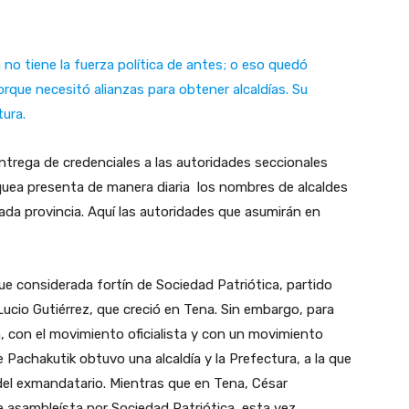
a no tiene la fuerza política de antes; o eso quedó
rque necesitó alianzas para obtener alcaldías. Su
tura.
 entrega de credenciales a las autoridades seccionales
quea presenta de manera diaria los nombres de alcaldes
ada provincia. Aquí las autoridades que asumirán en
e considerada fortín de Sociedad Patriótica, partido
Lucio Gutiérrez, que creció en Tena. Sin embargo, para
, con el movimiento oficialista y con un movimiento
e Pachakutik obtuvo una alcaldía y la Prefectura, a la que
del exmandatario. Mientras que en Tena, César
ue asambleísta por Sociedad Patriótica, esta vez