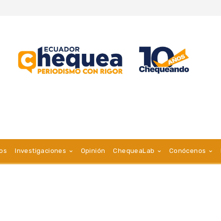
vos
Investigaciones
Opinión
ChequeaLab
Conócenos