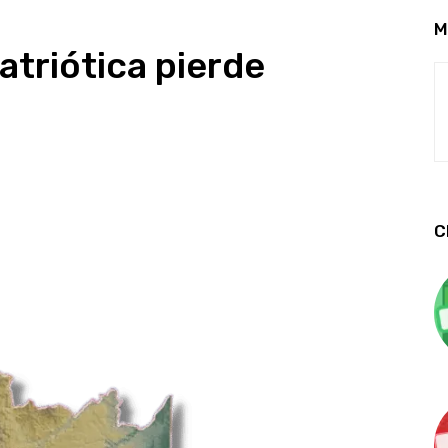
M
triótica pierde
C