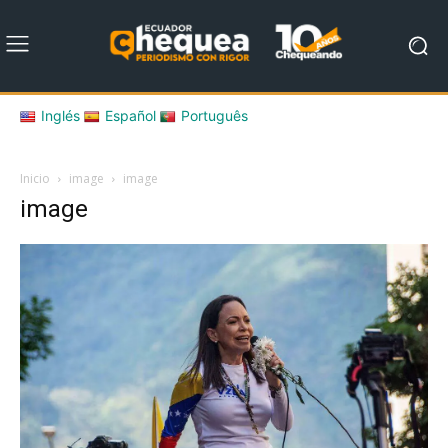
Inglés
Español
Português
Inicio
image
image
image