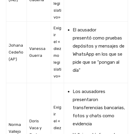
legi
slati
vo»
Exig
El acusador
ir
presentó como pruebas
el «
Johana
depósitos y mensajes de
Vanessa
diez
Cedeño
WhatsApp en los que se
Guerra
mo
(AP)
pide que se “pongan al
legi
slati
día”
vo»
Los acusadores
presentaron
Exig
transferencias bancarias,
ir
fotos y chats como
Doris
el «
evidencia
Norma
Vaca y
diez
Vallejo