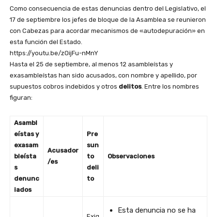
Como consecuencia de estas denuncias dentro del Legislativo, el
17 de septiembre los jefes de bloque de la Asamblea se reunieron
con Cabezas para acordar mecanismos de «autodepuración» en
esta función del Estado.
https://youtu.be/zOijFu-nMnY
Hasta el 25 de septiembre, al menos 12 asambleístas y
exasambleístas han sido acusados, con nombre y apellido, por
supuestos cobros indebidos y otros
delitos
. Entre los nombres
figuran:
Asambl
eístas y
Pre
exasam
sun
Acusador
bleísta
to
Observaciones
/es
s
deli
denunc
to
iados
Esta denuncia no se ha
Exig