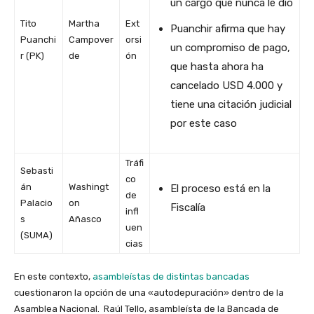
un cargo que nunca le dio
Tito
Martha
Ext
Puanchir afirma que hay
Puanchi
Campover
orsi
un compromiso de pago,
r (PK)
de
ón
que hasta ahora ha
cancelado USD 4.000 y
tiene una citación judicial
por este caso
Tráfi
Sebasti
co
án
Washingt
El proceso está en la
de
Palacio
on
Fiscalía
infl
s
Añasco
uen
(SUMA)
cias
En este contexto,
asambleístas de distintas bancadas
cuestionaron la opción de una «autodepuración» dentro de la
Asamblea Nacional. Raúl Tello, asambleísta de la Bancada de