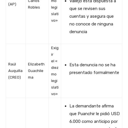
Vallejo está dispuesta a
Carlos
mo
(AP)
Robles
legi
que se revisen sus
slati
cuentas y asegura que
vo»
no conoce de ninguna
denuncia
Exig
ir
el «
Raúl
Elizabeth
Esta denuncia no se ha
diez
Auquilla
Guachile
presentado formalmente
mo
(CREO)
ma
legi
slati
vo»
La demandante afirma
que Puanchir le pidió USD
6.000 como anticipo por