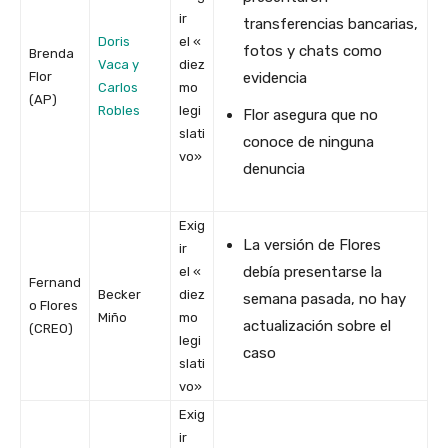
ir
transferencias bancarias,
Doris
el «
fotos y chats como
Brenda
Vaca y
diez
Flor
evidencia
Carlos
mo
(AP)
Robles
legi
Flor asegura que no
slati
conoce de ninguna
vo»
denuncia
Exig
La versión de Flores
ir
debía presentarse la
el «
Fernand
Becker
diez
semana pasada, no hay
o Flores
Miño
mo
actualización sobre el
(CREO)
legi
caso
slati
vo»
Exig
ir