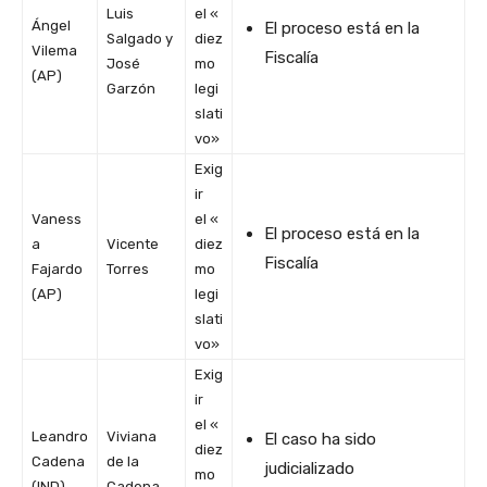
Luis
el «
Ángel
El proceso está en la
Salgado y
diez
Vilema
Fiscalía
José
mo
(AP)
Garzón
legi
slati
vo»
Exig
ir
Vaness
el «
El proceso está en la
a
Vicente
diez
Fiscalía
Fajardo
Torres
mo
(AP)
legi
slati
vo»
Exig
ir
el «
Leandro
Viviana
El caso ha sido
diez
Cadena
de la
judicializado
mo
(IND)
Cadena