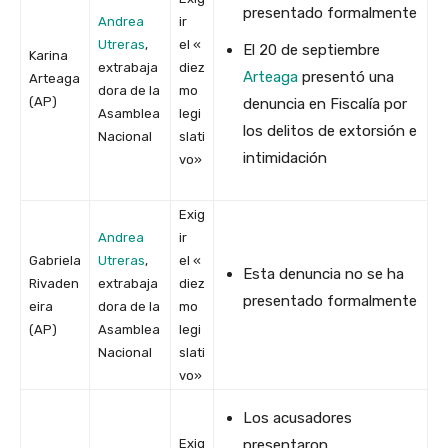
presentado formalmente
Andrea
ir
Utreras
,
el «
El 20 de septiembre
Karina
extrabaja
diez
Arteaga
presentó una
Arteaga
dora de la
mo
(AP)
denuncia en Fiscalía por
Asamblea
legi
los delitos de extorsión e
Nacional
slati
intimidación
vo»
Exig
Andrea
ir
Gabriela
Utreras
,
el «
Esta denuncia no se ha
Rivaden
extrabaja
diez
presentado formalmente
eira
dora de la
mo
(AP)
Asamblea
legi
Nacional
slati
vo»
Los acusadores
Exig
presentaron