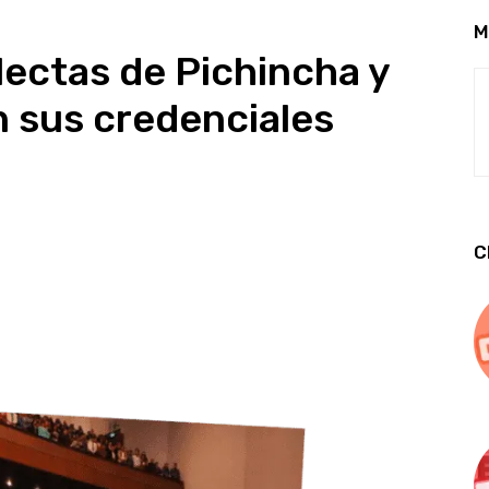
M
lectas de Pichincha y
n sus credenciales
C