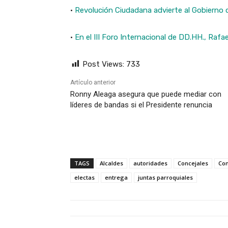
·
Revolución Ciudadana advierte al Gobierno q
·
En el III Foro Internacional de DD.HH., Rafa
Post Views:
733
Artículo anterior
Ronny Aleaga asegura que puede mediar con
líderes de bandas si el Presidente renuncia
TAGS
Alcaldes
autoridades
Concejales
Con
electas
entrega
juntas parroquiales