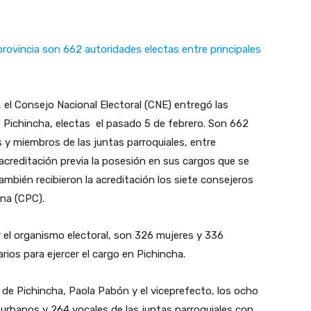
provincia son 662 autoridades electas entre principales
, el Consejo Nacional Electoral (CNE) entregó las
e Pichincha, electas el pasado 5 de febrero. Son 662
s y miembros de las juntas parroquiales, entre
u acreditación previa la posesión en sus cargos que se
mbién recibieron la acreditación los siete consejeros
ana (CPC).
 el organismo electoral, son 326 mujeres y 336
ios para ejercer el cargo en Pichincha.
 de Pichincha, Paola Pabón y el viceprefecto, los ocho
s urbanos y 264 vocales de las juntas parroquiales con