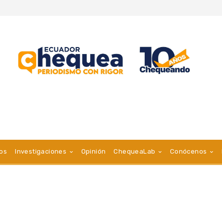
vos
Investigaciones
Opinión
ChequeaLab
Conócenos