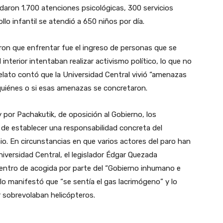
daron 1.700 atenciones psicológicas, 300 servicios
llo infantil se atendió a 650 niños por día.
ron que enfrentar fue el ingreso de personas que se
nterior intentaban realizar activismo político, lo que no
relato contó que la Universidad Central vivió “amenazas
e quiénes o si esas amenazas se concretaron.
por Pachakutik, de oposición al Gobierno, los
 de establecer una responsabilidad concreta del
o. En circunstancias en que varios actores del paro han
iversidad Central, el legislador Édgar Quezada
 centro de acogida por parte del “Gobierno inhumano e
lo manifestó que “se sentía el gas lacrimógeno” y lo
ar sobrevolaban helicópteros.