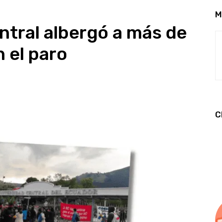
M
ntral albergó a más de
n el paro
C