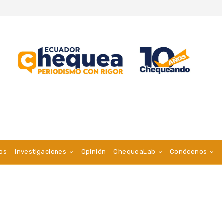
vos
Investigaciones
Opinión
ChequeaLab
Conócenos