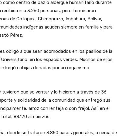
rvió como centro de paz o albergue humanitario durante
n recibieron a 3.260 personas, pero terminaron
enas de Cotopaxi, Chimborazo, Imbabura, Bolívar,
unidades indígenas acuden siempre en familia y para
estó Pérez.
es obligó a que sean acomodados en los pasillos de la
ro Universitario, en los espacios verdes. Muchos de ellos
s entregó cobijas donadas por un organismo
tuvieron que solventar y lo hicieron a través de 36
el aporte y solidaridad de la comunidad que entregó sus
ncipalmente, arroz con lenteja o con fréjol. Así, en el
n total, 88.170 almuerzos.
ria, donde se trataron 3.850 casos generales, a cerca de