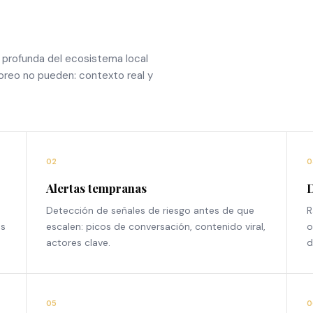
profunda del ecosistema local
oreo no pueden: contexto real y
02
0
Alertas tempranas
D
Detección de señales de riesgo antes de que
R
os
escalen: picos de conversación, contenido viral,
o
actores clave.
d
05
0