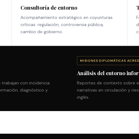
Consultoría de entorno
T
Acompañamiento estratégico en coyunturas
F
críticas: regulación, controversia pública,
d
cambio de gobierno.
c
MISIONES DIPLOMÁTICAS ACRE
Análisis del entorno info
trabajan con incidencia
Reportes de contexto sobre e
formación, diagnóstico y
narrativas en circulación y ri
inglés.