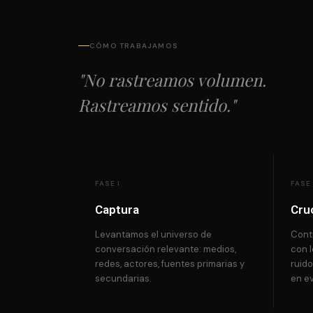
CÓMO TRABAJAMOS
"No rastreamos volumen.
Rastreamos sentido."
FASE I
FASE 
Captura
Cru
Levantamos el universo de
Cont
conversación relevante: medios,
con 
redes, actores, fuentes primarias y
ruido
secundarias.
en ev