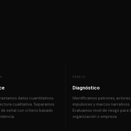
II
FASE III
ce
Diagnóstico
rastamos datos cuantitativos
Identificamos patrones, actores
lectura cualitativa. Separamos
impulsores y marcos narrativos.
 de señal con criterio basado
Evaluamos nivel de riesgo para 
idencia.
organización o empresa.