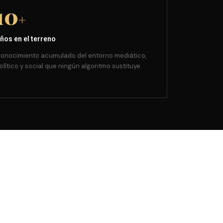
10
+
ños en el terreno
onocimiento acumulado del entorno mediático,
olítico y social que ningún algoritmo sustituye.