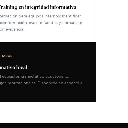
raining en integridad informativa
ormación para equipos internos: identificar
esinformación, evaluar fuentes y comunicar
on evidencia.
DITADAS
rmativo local
l ecosistema mediático ecuatoriano,
esgos reputacionales. Disponible en español e