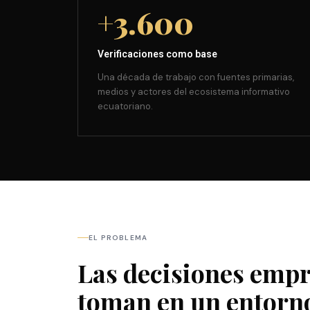
+3.600
Verificaciones como base
Una década de trabajo con fuentes primarias,
medios y actores del ecosistema informativo
ecuatoriano.
EL PROBLEMA
Las decisiones empr
toman en un entorn