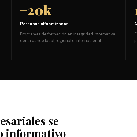
+20k
Personas alfabetizadas
A
Programas de formación en integridad informativa
C
con alcance local, regional e internacional.
p
esariales se
o informativo