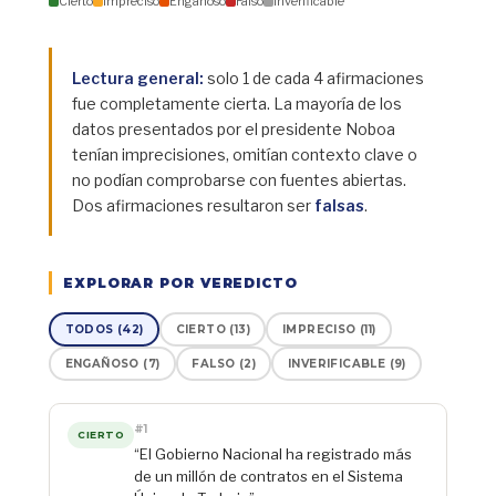
Cierto
Impreciso
Engañoso
Falso
Inverificable
Lectura general:
solo 1 de cada 4 afirmaciones
fue completamente cierta. La mayoría de los
datos presentados por el presidente Noboa
tenían imprecisiones, omitían contexto clave o
no podían comprobarse con fuentes abiertas.
Dos afirmaciones resultaron ser
falsas
.
EXPLORAR POR VEREDICTO
TODOS (42)
CIERTO (13)
IMPRECISO (11)
ENGAÑOSO (7)
FALSO (2)
INVERIFICABLE (9)
#1
CIERTO
“El Gobierno Nacional ha registrado más
de un millón de contratos en el Sistema