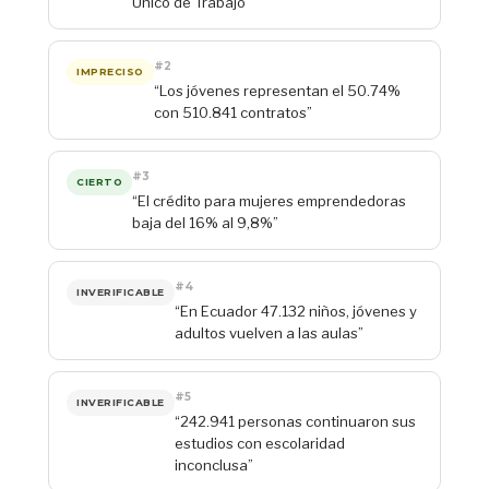
Único de Trabajo”
#2
IMPRECISO
“Los jóvenes representan el 50.74%
con 510.841 contratos”
#3
CIERTO
“El crédito para mujeres emprendedoras
baja del 16% al 9,8%”
#4
INVERIFICABLE
“En Ecuador 47.132 niños, jóvenes y
adultos vuelven a las aulas”
#5
INVERIFICABLE
“242.941 personas continuaron sus
estudios con escolaridad
inconclusa”