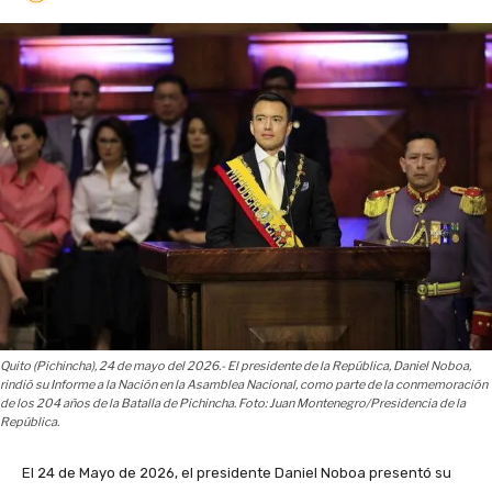
Quito (Pichincha), 24 de mayo del 2026.- El presidente de la República, Daniel Noboa,
rindió su Informe a la Nación en la Asamblea Nacional, como parte de la conmemoración
de los 204 años de la Batalla de Pichincha. Foto: Juan Montenegro/Presidencia de la
República.
El 24 de Mayo de 2026, el presidente Daniel Noboa presentó su