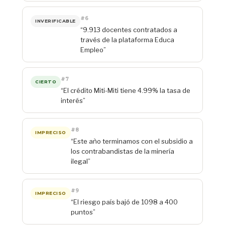
#6
INVERIFICABLE
“9.913 docentes contratados a
través de la plataforma Educa
Empleo”
#7
CIERTO
“El crédito Miti-Miti tiene 4.99% la tasa de
interés”
#8
IMPRECISO
“Este año terminamos con el subsidio a
los contrabandistas de la minería
ilegal”
#9
IMPRECISO
“El riesgo país bajó de 1098 a 400
puntos”