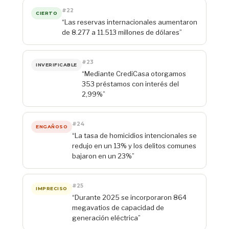
#22
CIERTO
“Las reservas internacionales aumentaron
de 8.277 a 11.513 millones de dólares”
#23
INVERIFICABLE
“Mediante CrediCasa otorgamos
353 préstamos con interés del
2,99%”
#24
ENGAÑOSO
“La tasa de homicidios intencionales se
redujo en un 13% y los delitos comunes
bajaron en un 23%”
#25
IMPRECISO
“Durante 2025 se incorporaron 864
megavatios de capacidad de
generación eléctrica”