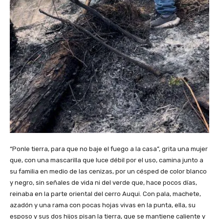
“Ponle tierra, para que no baje el fuego a la casa”, grita una mujer
que, con una mascarilla que luce débil por el uso, camina junto a
su familia en medio de las cenizas, por un césped de color blanco
y negro, sin señales de vida ni del verde que, hace pocos días,
reinaba en la parte oriental del cerro Auqui. Con pala, machete,
azadón y una rama con pocas hojas vivas en la punta, ella, su
esposo y sus dos hijos pisan la tierra, que se mantiene caliente y