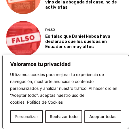
vino de la abogada del caso, no de
activistas
FALSO
Es falso que Daniel Noboa haya
declarado que los sueldos en
Ecuador son muy altos
Valoramos tu privacidad
CIERTO
Utilizamos cookies para mejorar tu experiencia de
Es cierto que el Departamento de
Salud de Florida emitió una alerta
navegación, mostrarte anuncios o contenido
por casos de dengue de transmisión
personalizados y analizar nuestro tráfico. Al hacer clic en
local
"Aceptar todo", aceptas nuestro uso de
cookies.
Política de Cookies
Personalizar
Rechazar todo
Aceptar todas
FALSO
La Fenocin no ha convocado a un
paro nacional