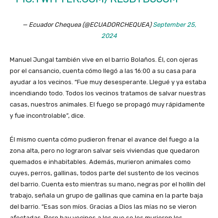
— Ecuador Chequea (@ECUADORCHEQUEA)
September 25,
2024
Manuel Jungal también vive en el barrio Bolaños. Él, con ojeras
por el cansancio, cuenta cómo llegó a las 16:00 a su casa para
ayudar a los vecinos. “Fue muy desesperante. Llegué y ya estaba
incendiando todo. Todos los vecinos tratamos de salvar nuestras
casas, nuestros animales. El fuego se propagó muy rápidamente
y fue incontrolable”, dice.
Él mismo cuenta cómo pudieron frenar el avance del fuego a la
zona alta, pero no lograron salvar seis viviendas que quedaron
quemados e inhabitables. Además, murieron animales como
cuyes, perros, gallinas, todos parte del sustento de los vecinos
del barrio. Cuenta esto mientras su mano, negras por el hollín del
trabajo, señala un grupo de gallinas que camina en la parte baja
del barrio. “Esas son míos. Gracias a Dios las mías no se vieron
afectadas. Pero hay vecinos a los que se les murieron los