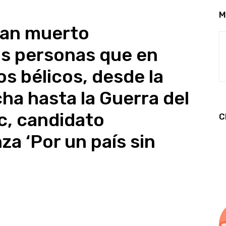
M
 han muerto
s personas que en
os bélicos, desde la
cha hasta la Guerra del
c, candidato
C
za ‘Por un país sin