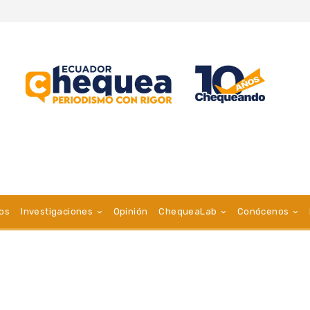
vos
Investigaciones
Opinión
ChequeaLab
Conócenos