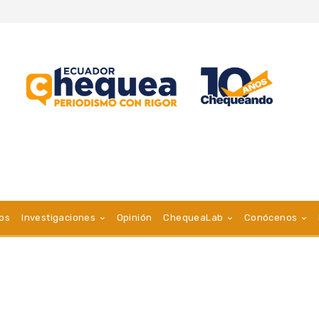
vos
Investigaciones
Opinión
ChequeaLab
Conócenos