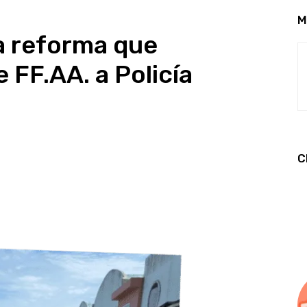
M
a reforma que
 FF.AA. a Policía
C