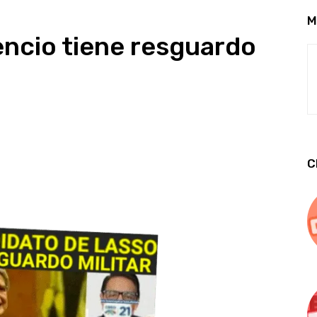
M
encio tiene resguardo
C