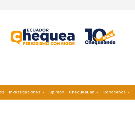
vos
Investigaciones
Opinión
ChequeaLab
Conócenos