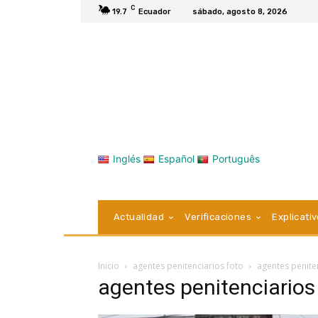
C
19.7
Ecuador
sábado, agosto 8, 2026
Inglés
Español
Português
Actualidad
Verificaciones
Explicati
Inicio
agentes penitenciarios foto
agentes penite
agentes penitenciarios