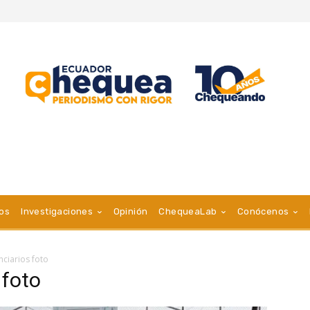
vos
Investigaciones
Opinión
ChequeaLab
Conócenos
nciarios foto
 foto