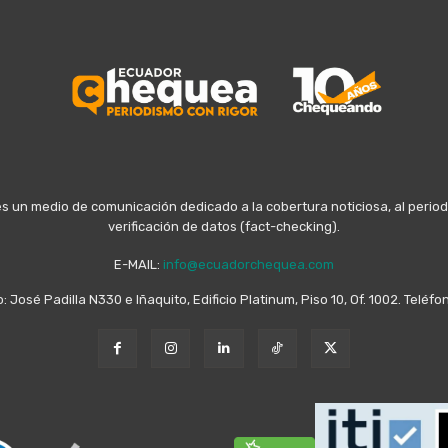
n medio de comunicación dedicado a la cobertura noticiosa, al periodis
verificación de datos (fact-checking).
E-MAIL:
info@ecuadorchequea.com
o: José Padilla N330 e Iñaquito, Edificio Platinum, Piso 10, Of. 1002. Telé