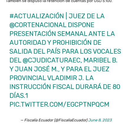
También se dispuso la retención de cuentas por USD 5.100.
#ACTUALIZACIÓN
| JUEZ DE LA
@CORTENACIONAL
DISPONE
PRESENTACIÓN SEMANAL ANTE LA
AUTORIDAD Y PROHIBICIÓN DE
SALIDA DEL PAÍS PARA LOS VOCALES
DEL
@CJUDICATURAEC
, MARIBEL B.
Y JUAN JOSÉ M., Y PARA EL JUEZ
PROVINCIAL VLADIMIR J. LA
INSTRUCCIÓN FISCAL DURARÁ DE 80
DÍAS.1
PIC.TWITTER.COM/EGCPTNPQCM
— Fiscalía Ecuador (@FiscaliaEcuador)
June 8, 2023