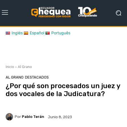
Inglés
Español
Português
Inicio
Al Grano
AL GRANO
DESTACADOS
¿Por qué son procesados un juez y
dos vocales de la Judicatura?
Por
Pablo Terán
Junio 8, 2023