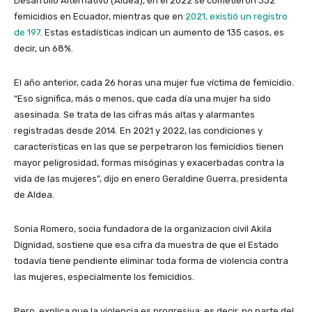
Desarrollo Alternativo (Aldea), en el 2022 se cometieron 332
femicidios en Ecuador, mientras que en
2021, existió un registro
de 197
. Estas estadísticas indican un aumento de 135 casos, es
decir, un 68%.
El año anterior, cada 26 horas una mujer fue víctima de femicidio.
“Eso significa, más o menos, que cada día una mujer ha sido
asesinada. Se trata de las cifras más altas y alarmantes
registradas desde 2014. En 2021 y 2022, las condiciones y
características en las que se perpetraron los femicidios tienen
mayor peligrosidad, formas misóginas y exacerbadas contra la
vida de las mujeres”, dijo en enero Geraldine Guerra, presidenta
de Aldea.
Sonia Romero, socia fundadora de la organizacion civil Akila
Dignidad, sostiene que esa cifra da muestra de que el Estado
todavía tiene pendiente eliminar toda forma de violencia contra
las mujeres, especialmente los femicidios.
Pero, explica que la violencia es progresiva; es decir, no parte del