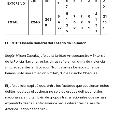
216
167
6
8
5
2
8
0
EXTORSIVO
7
7
0
8
2
3
7
7
8
21
269
1
1
TOTAL
2243
4
6
9
9
13
9
2
3
77
9
0
1
1
5
7
FUENTE: Fiscalía General del Estado de Ecuador.
Según Wilson Zapata, jefe de la Unidad Antisecuestro y Extorsión
de la Policía Nacional, estas cifras reflejan un clima de violencia
sin precedentes en Ecuador. “Nunca antes los ecuatorianos
hemos visto una situación similar”, dijo a Ecuador Chequea.
El jefe policial explicó que, entre los factores que ocasionan estos
delitos, destaca el accionar no sólo de grupos delincuenciales
nacionales, sino también de grupos transnacionales que se han
expandido desde Centroamérica hacia diferentes países de
América Latina desde 2019.