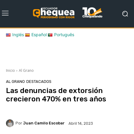
Inglés
Español
Português
Inicio
Al Grano
AL GRANO
DESTACADOS
Las denuncias de extorsión
crecieron 470% en tres años
Por
Juan Camilo Escobar
Abril 14, 2023