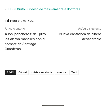
·
El IESS Quito Sur despide masivamente a doctores
Post Views:
402
Artículo anterior
Artículo siguiente
A los ‘poncheros’ de Quito
Nueva captadora de dinero
les dieron mandiles con el
desapareció
nombre de Santiago
Guarderas
TAGS
Cárcel
crisis carcelaria
cuenca
Turi