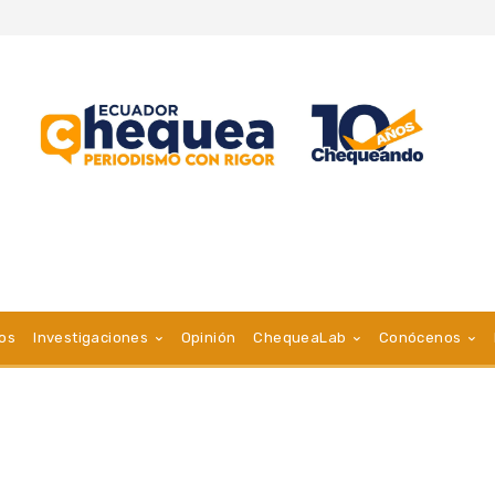
vos
Investigaciones
Opinión
ChequeaLab
Conócenos