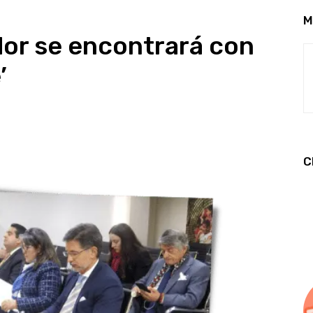
M
or se encontrará con
’
C